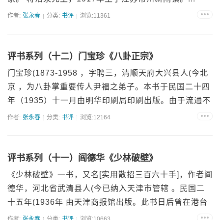
作者:
张永春
分类:
书评
浏览:11361
评书系列（十二）门宝珍《八卦正宗》
门宝珍(1873-1958 ，字聘三，清顺天府大兴县人(今北
京 ，为八卦掌重要传人尹福之弟子。本书于民国二十四
年（1935）十一月由明华印刷局印刷出版。由于流通不
广，迄今未见海内外再版、影印流通。&n...
作者:
张永春
分类:
书评
浏览:12164
评书系列（十一）阎德华《少林破壁》
《少林破壁》一书，又名[实用散招三百六十手]，作者阎
德华，河北省武清县人(今已纳入天津市管辖 。民国二
十五年(1936年 由天津商报馆出版。此书日后曾在港台
等地以《八卦掌使用法》、《八卦掌图说》等名目...
作者:
张永春
分类:
书评
浏览:10663