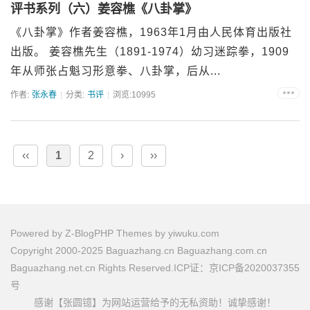
评书系列（六）姜容樵《八卦掌》
《八卦掌》作者姜容樵，1963年1月由人民体育出版社
出版。 姜容樵先生（1891-1974）幼习迷踪拳，1909
年从师张占魁习形意拳、八卦掌，后从...
作者:
张永春
分类:
书评
浏览:10995
‹‹
1
2
›
››
Powered by
Z-BlogPHP
Themes by
yiwuku.com
Copyright 2000-2025 Baguazhang.cn Baguazhang.com.cn
Baguazhang.net.cn Rights Reserved.ICP证：京ICP备2020037355
号
感谢【张圆镱】为网站运营给予的无私资助！诚挚感谢！