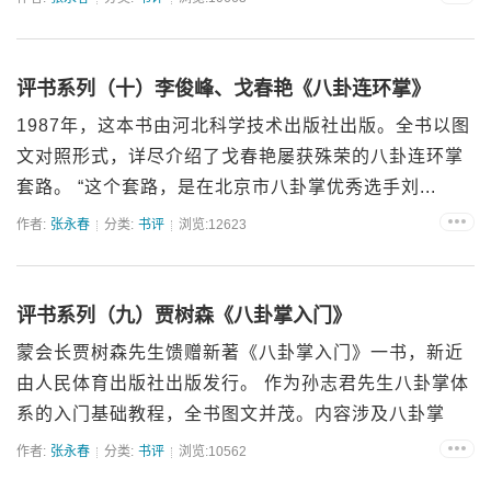
评书系列（十）李俊峰、戈春艳《八卦连环掌》
1987年，这本书由河北科学技术出版社出版。全书以图
文对照形式，详尽介绍了戈春艳屡获殊荣的八卦连环掌
套路。 “这个套路，是在北京市八卦掌优秀选手刘...
作者:
张永春
分类:
书评
浏览:12623
评书系列（九）贾树森《八卦掌入门》
蒙会长贾树森先生馈赠新著《八卦掌入门》一书，新近
由人民体育出版社出版发行。 作为孙志君先生八卦掌体
系的入门基础教程，全书图文并茂。内容涉及八卦掌
简...
作者:
张永春
分类:
书评
浏览:10562