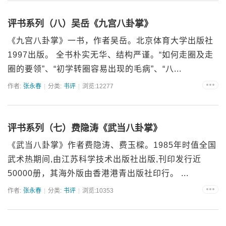
评书系列（八）吴岳《九宫八卦掌》
《九宫八卦掌》一书，作者吴岳。北京体育大学出版社
1997出版。 全书朴实无华、结构严谨。“如何走圈及走
圈的要领”、“初学转圈容易出现的毛病”、“八...
作者:
张永春
分类:
书评
浏览:12277
评书系列（七）费隐涛《武当八卦掌》
《武当八卦掌》作者费隐涛、费玉樑。1985年时值全国
武术热期间,由江苏科学技术出版社出版,刊印发行近
50000册，其海外版由香港港青出版社印行。 ...
作者:
张永春
分类:
书评
浏览:10353