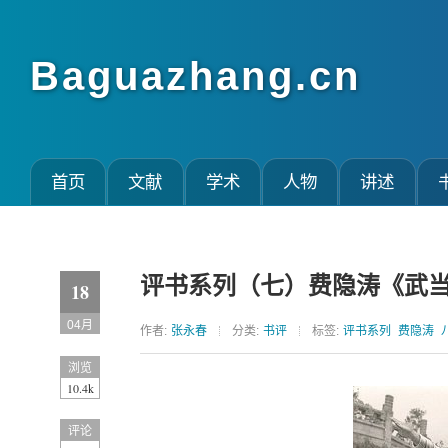
Baguazhang.cn
首页
文献
学术
人物
讲述
评书系列（七）费隐涛《武
18
04月
作者:
张永春
分类:
书评
标签:
评书系列
费隐涛
浏览
10.4k
评论