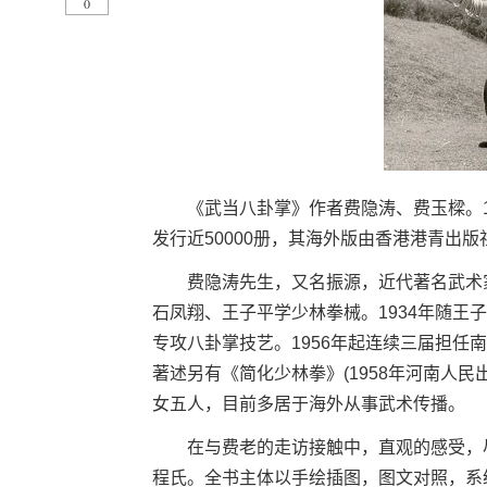
0
《武当八卦掌》作者费隐涛、费玉樑。19
发行近50000册，其海外版由香港港青出版
费隐涛先生，又名振源，近代著名武术家，
石凤翔、王子平学少林拳械。1934年随王
专攻八卦掌技艺。1956年起连续三届担
著述另有《简化少林拳》(1958年河南人民
女五人，目前多居于海外从事武术传播。
在与费老的走访接触中，直观的感受，尽
程氏。全书主体以手绘插图，图文对照，系