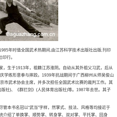
85年时值全国武术热期间,由江苏科学技术出版社出版,刊印
社印行。
生于1913年，祖籍江苏淮阴。自幼从其外祖父习武，后从
子庆学练形意拳与摔跤。1939年抗战期间于广西柳州从师吴俊山
任南京市武术协会主席，并多次担任全国武术比赛的裁判工作。其
出版社)、《群拦剑》(人民体育出版社)等。1987年去世。其子
管本书名冠以“武当”字样，然掌式、技法、风格等均接近于
统介绍了单换掌、顺势掌、转身掌、双对掌、平托掌、回身