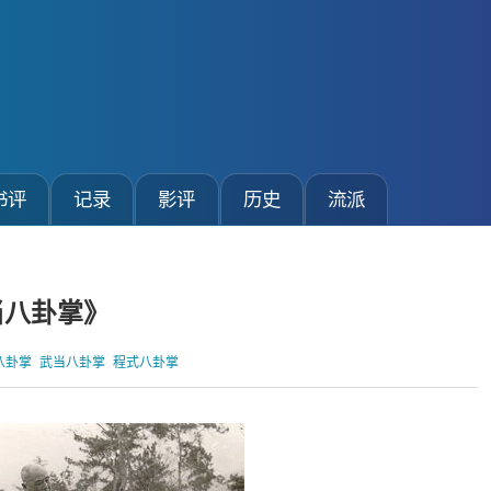
书评
记录
影评
历史
流派
当八卦掌》
八卦掌
武当八卦掌
程式八卦掌