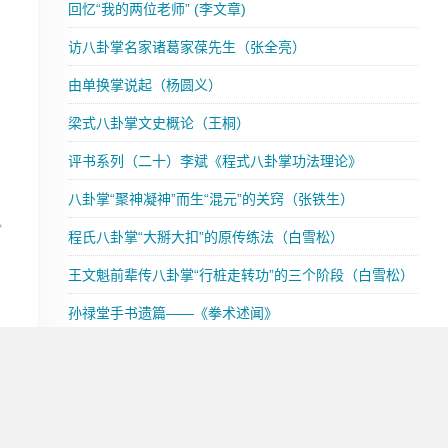
回忆“我的两位老师” (李文章)
访八卦掌名家诸葛家葆先生（张全亮）
由单换掌说起（杨圆义）
梁式八卦掌文史概论（王桐）
评书系列（二十）李斌《程式八卦掌功法理论》
八卦掌“聚神凝神”而生“混元”的关窍（张铁生）
程氏八卦掌“大掰大扣”的原传练法（白雪松）
王文魁前辈传八卦掌“行桩走转功”的三个阶段（白雪松）
孙禄堂手书遗篇——《拳术述闻》
最新留言
标签列表