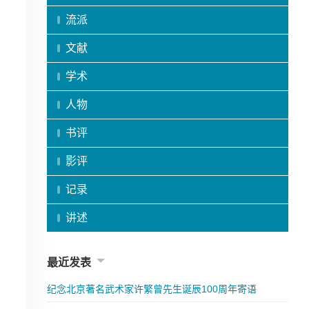
流派
文献
学术
人物
书评
影评
记录
讲述
最近发表
纪念北京著名武术家许繁曾先生诞辰100周年寄语