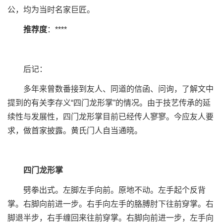
公，均为当时名家巨匠。
推荐度
：****
后记：
多年来曾数番接到友人、同道的信函、问询，了解文中
提到的有关李存义“四门龙形掌”的情况。由于技艺传承的延
续性与发展性，四门龙形掌目前已经传人寥寥。今应友人要
求，做首家披露。黄氏门人自当通晓。
四门龙形掌
劈拳出式。左脚左手向前。原地不动。左手起个反背
掌。右脚向前进一步。右手向左手的胳膊肘下往前穿掌。右
脚退半步，右手缠回来往前穿掌。右脚向前进一步，左手向