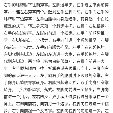
右手的胳膊肘下往前穿掌。左脚退半步，左手缠回来再前穿
掌。一连左右穿掌四个。赶到左手左脚向前。右手向左手的
胳膊肘下边穿掌，左手由腰中向身后缠手，转身起一个白蛇
缠足的式子。转过身来落一个斜步中抱。右脚向右边摆步。
右手向右边挑掌。左脚向前进一个扣步。左手向前顺势推
掌。右脚向前进一个摆步，右手向前进一个顺势推掌。左脚
向前进一个扣步。左手向前顺势推掌。左手向右边起掩肘，
左脚代到右脚边，左脚向左边进一大步，右手起掩肘，右脚
代到左脚边，两个掩（名为白蛇伏草），右脚向前进一大
步。右手顺右腿由下往上托掌高过头顶掌心向上，左脚向右
脚的前迈进一大步，左手向右手的胳膊肘下边顺势穿掌，右
手向身后缠腰穿掌转身。右脚提起来到裆，双手向身后穿掌
转身。（名为旋风掌）落式。左脚向前进一个摆步，右脚向
前进一个扣步。左右四步，双手缠头过脑转过身来落在一个
角上。右脚向前右手向前打一个炮掌。右脚向右过进一个摆
步，右手向前起一个反背掌。左脚向右脚的前边进一步，左