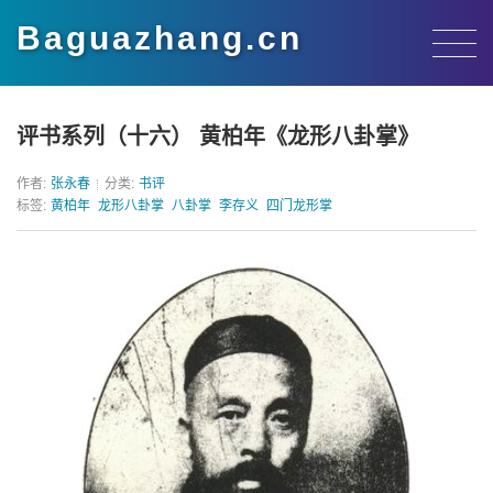
Baguazhang.cn
评书系列（十六） 黄柏年《龙形八卦掌》
作者:
张永春
分类:
书评
标签:
黄柏年
龙形八卦掌
八卦掌
李存义
四门龙形掌