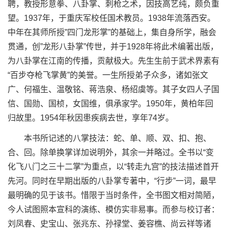
聘，教授形意拳、八卦掌、刺枪之术，因技高艺纯，颇负重
望。1937年，于重庆军校任国术教员。1938年流落西安。
中年在其师所授”四门龙形掌”的基础上，集自身所学，融会
贯通，创”龙形八卦掌”传世，并于1928年将此术编著出版，
为八卦掌在江南的传播，贡献极大。先生生前于武术界素有
“百步夺枪飞掌黄”的美誉。一生所授弟子众多，诸如张文
广、何福生、温敬铭、蒋浩泉、杨绍虞等。其子女四人子国
信、国勋、国桢，女国维，俱承家学。1950年，黄柏年回
归故里。1954年秋因患疾病去世，享年74岁。
本书所记述的八掌技法：蛇、单、顺、双、扣、抱、
合、回。除单换掌详加说明外，其余一并略过。全书以“变
化飞八门之三十二掌”为重点，以“转走九宫”的技法描述首开
先河。同时在早期出版的八卦掌专著中，“行步”一词，最早
最明确的见于该书。惜限于当时条件，全书图文相对简陋，
今人试图照本宣科的演练、模仿实非易事。而参与校订者：
刘凤春、史宝山、张兆东、孙禄堂、姜容樵、尚云祥等诸