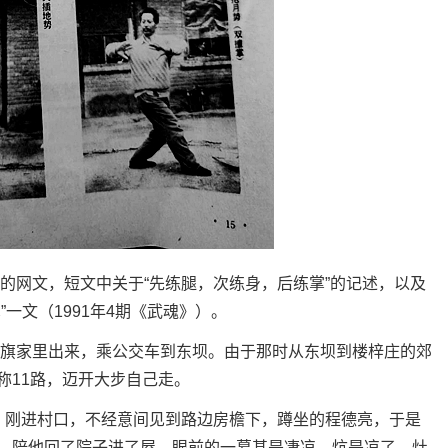
网文，短文中关于“先练腿，次练身，后练掌”的记述，以及
一文（1991年4期《武魂》）。
旗家里出来，乘公交车到东坝。由于那时从东坝到楼梓庄的郊
称11路，迈开大步自己走。
刚进村口，不经意间见到路边房檐下，蹲坐的程德亮，于是
。陪他回了院子进了屋，眼前的一幕甚是凄凉。炕是凉了，灶