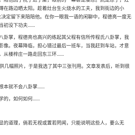
蹲在路边晒太阳。趁着灶台生火烧水的工夫，我到街边的小
，索性决定留下来陪陪他。在你一眼我一语的闲聊中，程德亮一度无
下功夫......
卦掌，程德亮也高兴的练起其父程有信所传程氏八卦掌，我
影像。夜幕降临，担心错过最后一班车，当我赶到车站，才意
楼梓庄一路走回东三环......
供几幅照片，于是我选了其中三张刊用。文章发表后，听到很
不会八卦掌......
何如何......
的道理，倘若无视或置若罔闻，只能说明这些人，要么无