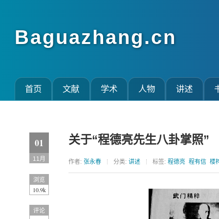
Baguazhang.cn
首页
文献
学术
人物
讲述
关于“程德亮先生八卦掌照”
01
11月
作者:
张永春
分类:
讲述
标签:
程德亮
程有信
楼
浏览
10.9k
评论