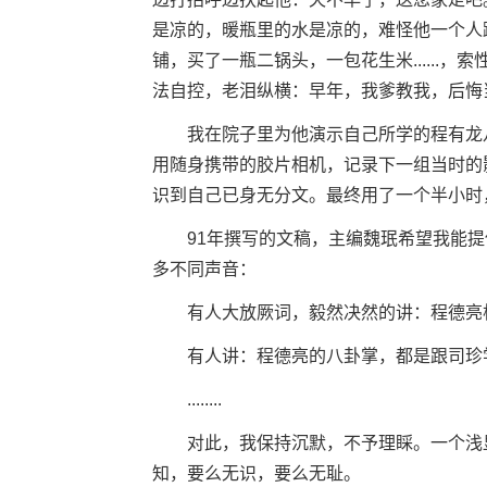
是凉的，暖瓶里的水是凉的，难怪他一个人
铺，买了一瓶二锅头，一包花生米......
法自控，老泪纵横：早年，我爹教我，后悔当初没
我在院子里为他演示自己所学的程有龙八
用随身携带的胶片相机，记录下一组当时的
识到自己已身无分文。最终用了一个半小时，从
91年撰写的文稿，主编魏珉希望我能提
多不同声音：
有人大放厥词，毅然决然的讲：程德亮根本就
有人讲：程德亮的八卦掌，都是跟司珍学的，如
........
对此，我保持沉默，不予理睬。一个浅显
知，要么无识，要么无耻。