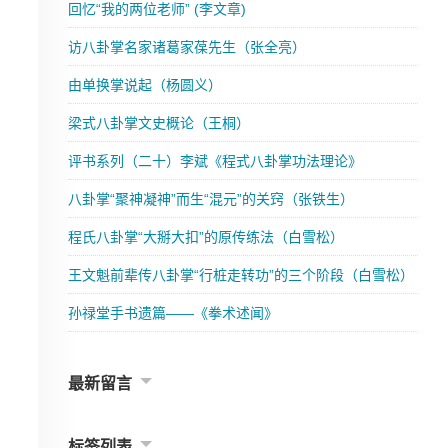
回忆“我的两位老师” (李文章)
访八卦掌名家诸葛家葆先生（张全亮）
由单换掌说起（杨圆义）
梁式八卦掌文史概论（王桐）
评书系列（二十）李斌《程式八卦掌功法理论》
八卦掌“聚神凝神”而生“混元”的关窍（张铁生）
程氏八卦掌“大掰大扣”的原传练法（白雪松）
王文魁前辈传八卦掌“行桩走转功”的三个阶段（白雪松）
孙禄堂手书遗篇——《拳术述闻》
最新留言
标签列表