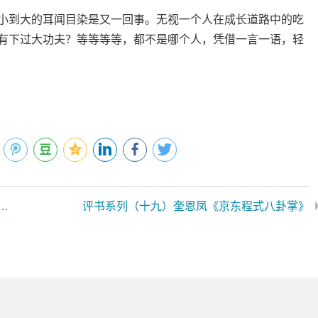
到大的耳闻目染是又一回事。无视一个人在成长道路中的吃
有下过大功夫？等等等等，都不是哪个人，凭借一言一语，轻
掌基础三要——走圈转掌、大掰大扣、单换掌（王雪松）
评书系列（十九）奎恩凤《京东程式八卦掌》