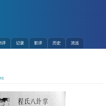
书评
记录
影评
历史
流派
梓庄