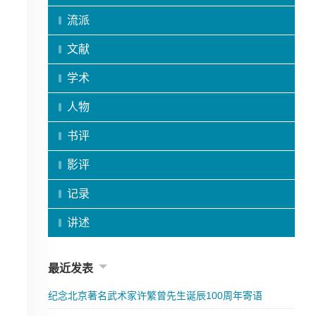
流派
文献
学术
人物
书评
影评
记录
讲述
最近发表
纪念北京著名武术家许繁曾先生诞辰100周年寄语