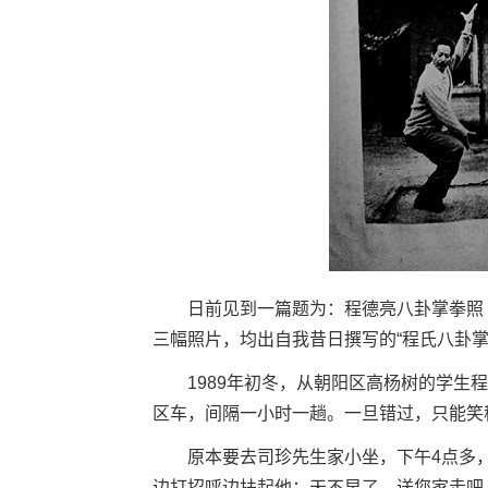
日前见到一篇题为：程德亮八卦掌拳照 的
三幅照片，均出自我昔日撰写的“程氏八卦掌”
1989年初冬，从朝阳区高杨树的学生程
区车，间隔一小时一趟。一旦错过，只能笑
原本要去司珍先生家小坐，下午4点多，
边打招呼边扶起他：天不早了，送您家走吧