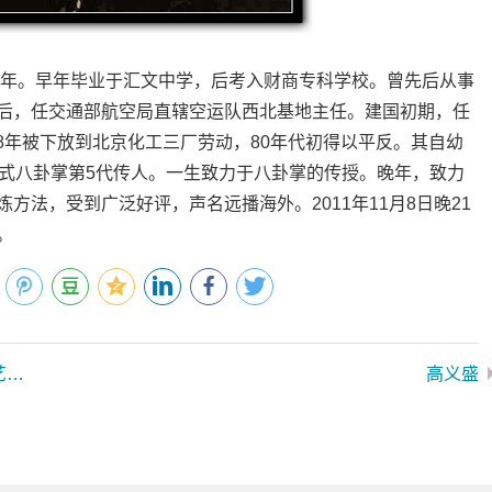
年。早年毕业于汇文中学，后考入财商专科学校。曾先后从事
后，任交通部航空局直辖空运队西北基地主任。建国初期，任
58年被下放到北京化工三厂劳动，80年代初得以平反。其自幼
程式八卦掌第5代传人。一生致力于八卦掌的传授。晚年，致力
方法，受到广泛好评，声名远播海外。2011年11月8日晚21
。
“一块现大洋教一个式子”高义盛天津设场传艺（作者：刘运钢 ）
高义盛