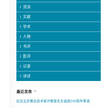
流派
文献
学术
人物
书评
影评
记录
讲述
最近发表
纪念北京著名武术家许繁曾先生诞辰100周年寄语