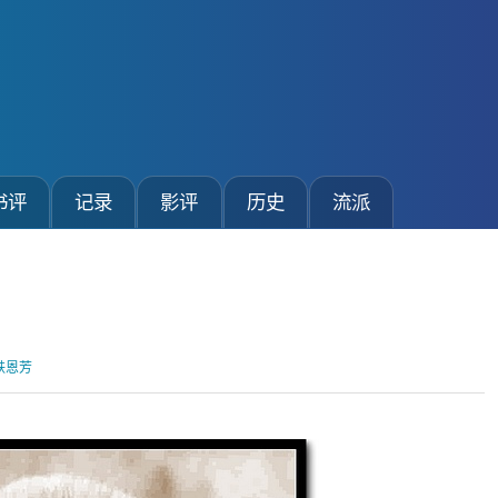
书评
记录
影评
历史
流派
铁恩芳