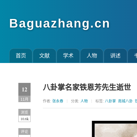
Baguazhang.cn
首页
文献
学术
人物
讲述
八卦掌名家铁恩芳先生逝世
12
11月
作者:
张永春
分类:
人物
标签:
八卦掌
南城八卦
浏览
10.6k
评论