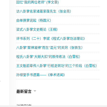
回忆“我的两位老师” (李文章)
访八卦掌名家诸葛家葆先生（张全亮）
由单换掌说起（杨圆义）
梁式八卦掌文史概论（王桐）
评书系列（二十）李斌《程式八卦掌功法理论》
八卦掌“聚神凝神”而生“混元”的关窍（张铁生）
程氏八卦掌“大掰大扣”的原传练法（白雪松）
王文魁前辈传八卦掌“行桩走转功”的三个阶段（白雪松）
孙禄堂手书遗篇——《拳术述闻》
最新留言
标签列表