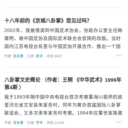
何月波。...
十八年前的《京城八卦掌》您见过吗？
2002年，我被借调到中国武术协会，协助办公室主任韩
建明，做中国武协及国际武术联合会官网的改版。当时
国内江苏电视台有意与中国武协开展合作，推出一个固
定档期的武术专栏节目，并派出负责人...
作者:
张永春
分类:
影评
浏览:9407
八卦掌文史概论 （作者：王桐 《中华武术》1999年
第4期 ）
我于1993年随中国中央电视台首次考察董海川祖师的故
里河北省文安县朱家务村，同年为筹办首届国际八卦掌
联谊会，又多次来朱家务村考察。1994年应董世家族邀
请，我帮助筹立朱家务董海川武馆，并在武馆中任教
作者:
张永春
分类:
学术
浏览:14194