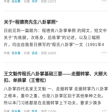
作者:
张永春
分类:
书评
浏览:11572
关于“程德亮先生八卦掌照”
日前见到一篇题为：程德亮八卦掌拳照 的网文，短文中
关于“先练腿，次练身，后练掌”的记述，以及三幅照
片，均出自我昔日撰写的“程氏八卦掌”一文（1991年4
期《武...
作者:
张永春
分类:
讲述
浏览:10925
王文魁传程氏八卦掌基础三要——走圈转掌、大掰大
扣、单换掌（王雪松）
八卦掌四代名家王文魁 一、走圈转掌 走圈转掌乃八卦掌
之根本，重中之重，也是八卦掌区别于其他拳种之处。
所以本门习练都是在走圈转掌上下功夫，要求少换多
转...
作者:
张永春
分类:
学术
浏览:11530