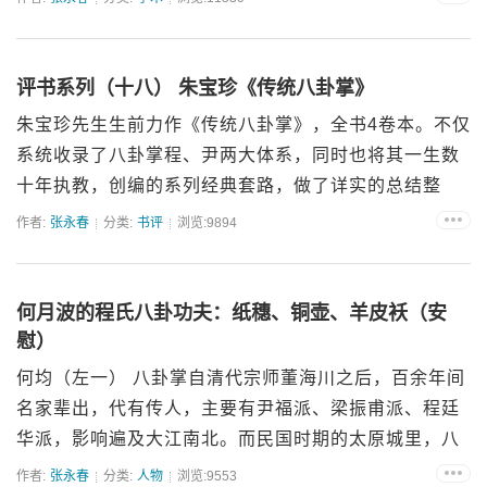
评书系列（十八） 朱宝珍《传统八卦掌》
朱宝珍先生生前力作《传统八卦掌》，全书4卷本。不仅
系统收录了八卦掌程、尹两大体系，同时也将其一生数
十年执教，创编的系列经典套路，做了详实的总结整
理。 ...
作者:
张永春
分类:
书评
浏览:9894
何月波的程氏八卦功夫：纸穗、铜壶、羊皮袄（安
慰）
何均（左一） 八卦掌自清代宗师董海川之后，百余年间
名家辈出，代有传人，主要有尹福派、梁振甫派、程廷
华派，影响遍及大江南北。而民国时期的太原城里，八
卦掌还是很少见，专练八卦的名家几乎没有，最早只有
作者:
张永春
分类:
人物
浏览:9553