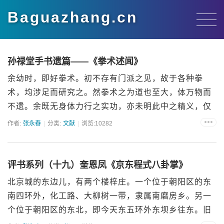
Baguazhang.cn
孙禄堂手书遗篇——《拳术述闻》
余幼时，即好拳术。初不存有门派之见，故于各种拳
术，均涉足而研究之。然拳术之为道也至大，体万物而
不遗。余既无身体力行之实功，亦未明此中之精义，仅
略窥其大概而已。...
作者:
张永春
分类:
文献
浏览:10282
评书系列（十九）奎恩凤《京东程式八卦掌》
北京城的东边儿，有两个楼梓庄。一个位于朝阳区的东
南四环外，化工路、大柳树一带，隶属南磨房乡。另一
个位于朝阳区的东北，即今天东五环外东坝乡往东。旧
时这里原属通州...