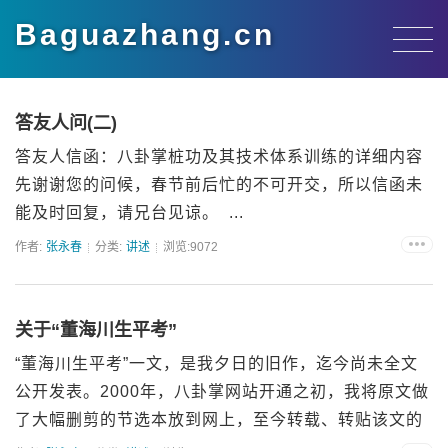
Baguazhang.cn
答友人问(二)
答友人信函：八卦掌桩功及其技术体系训练的详细内容
先谢谢您的问候，春节前后忙的不可开交，所以信函未
能及时回复，请兄台见谅。 ...
作者:
张永春
分类:
讲述
浏览:9072
关于“董海川生平考”
“董海川生平考”一文，是我夕日的旧作，迄今尚未全文
公开发表。2000年，八卦掌网站开通之初，我将原文做
了大幅删剪的节选本放到网上，至今转载、转贴该文的
网站不下百余家。可惜其中绝少给予署名或注明出处。