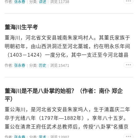
作者:
张永春
分类:
讲述
浏览:11738
能...
董海川生平考
董海川，河北省文安县城南朱家坞村人。其董氏家族于
明朝初年，由山西洪洞迁至河北藁城，约在明永乐年间
（1403－1424）一度分化，其中一支迁至今河北雄县
开口村（原属霸县）。...
作者:
张永春
分类:
历史
浏览:15471
董海川是不是八卦掌的始祖？（作者：南仆 郑企
平）
董公海川，是河北省文安县朱家坞人，生于清嘉庆二年
卒于光绪八年（1797年—1882年），享年八十五岁。
董公在清肃王府任武术总教师后，传授“八卦掌”名播京
师。其诸徒广传京外...
作者:
张永春
分类:
学术
浏览:12007